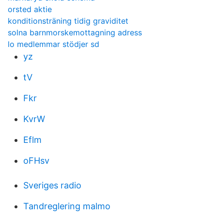
orsted aktie
konditionsträning tidig graviditet
solna barnmorskemottagning adress
lo medlemmar stödjer sd
yz
tV
Fkr
KvrW
Eflm
oFHsv
Sveriges radio
Tandreglering malmo